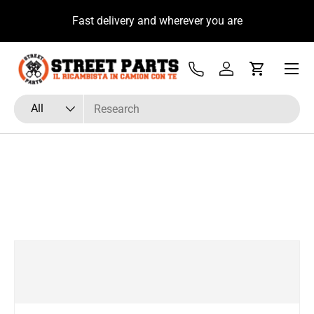
u
Fast delivery and wherever you are
Skip to content
Menu
Tel
Log in
Cart
Search
Product type
All