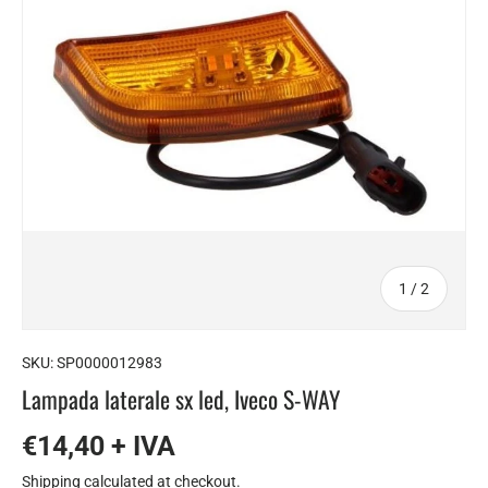
of
1
/
2
SKU:
SP0000012983
Lampada laterale sx led, Iveco S-WAY
€14,40 + IVA
Shipping
calculated at checkout.