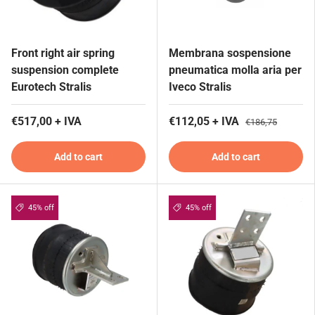
Front right air spring
Membrana sospensione
suspension complete
pneumatica molla aria per
Eurotech Stralis
Iveco Stralis
€517,00 + IVA
€112,05 + IVA
€186,75
Add to cart
Add to cart
45% off
45% off