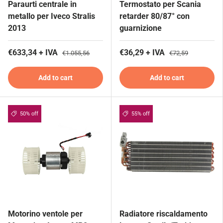
Paraurti centrale in
Termostato per Scania
metallo per Iveco Stralis
retarder 80/87° con
2013
guarnizione
€633,34 + IVA
€36,29 + IVA
€1.055,56
€72,59
Add to cart
Add to cart
50% off
55% off
Motorino ventole per
Radiatore riscaldamento