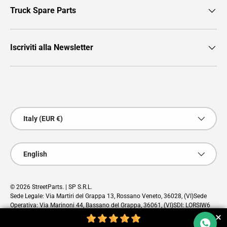
Truck Spare Parts
Iscriviti alla Newsletter
Payment methods accepted
Country/Region
Italy (EUR €)
Language
English
© 2026
StreetParts
. | SP S.R.L.
Sede Legale: Via Martiri del Grappa 13, Rossano Veneto, 36028, (VI)Sede
Operativa: Via Marinoni 44, Bassano del Grappa, 36061, (VI)SDI: LORSIW6
PEC: sp@pec.cloud