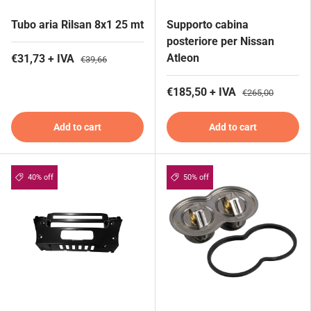
Tubo aria Rilsan 8x1 25 mt
Supporto cabina
posteriore per Nissan
Atleon
€31,73 + IVA
€39,66
€185,50 + IVA
€265,00
Add to cart
Add to cart
40% off
50% off