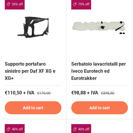
35% off
75% off
Supporto portafaro
Serbatoio lavacristalli per
sinistro per Daf XF XG e
Iveco Eurotech ed
XG+
Eurotrakker
€110,50 + IVA
€98,88 + IVA
€170,00
€395,50
Add to cart
Add to cart
40% off
40% off