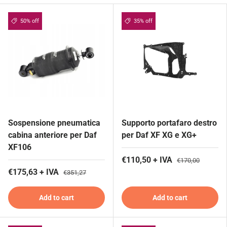
50% off
35% off
Sospensione pneumatica
Supporto portafaro destro
cabina anteriore per Daf
per Daf XF XG e XG+
XF106
€110,50 + IVA
€170,00
€175,63 + IVA
€351,27
Add to cart
Add to cart