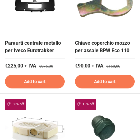
Paraurti centrale metallo
Chiave coperchio mozzo
per Iveco Eurotrakker
per assale BPW Eco 110
€225,00 + IVA
€90,00 + IVA
€375,00
€150,00
Add to cart
Add to cart
50% off
15% off