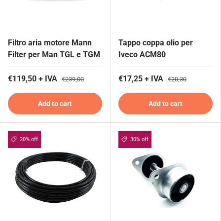
Filtro aria motore Mann
Tappo coppa olio per
Filter per Man TGL e TGM
Iveco ACM80
€119,50 + IVA
€17,25 + IVA
€239,00
€20,30
Add to cart
Add to cart
20% off
30% off