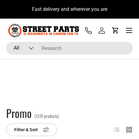
u
Fast delivery and wherever you are
Skip to content
Menu
Tel
Log in
Cart
Search
Product type
All
Promo
(1376 products)
List
Grid
Filter & Sort